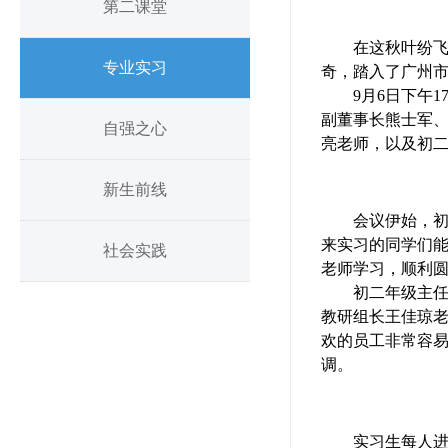
第二课堂
在这秋叶纷飞
专业实习
奇，踏入了广州
9月6日下午
副董事长熊士军
自强之心
亮老师，以及初
新生前线
会议伊始，初
来实习的同学们
社会实践
老师学习，顺利
初二年级主
教研组长王佳琼
欢的员工非常容
调。
实习生每人进