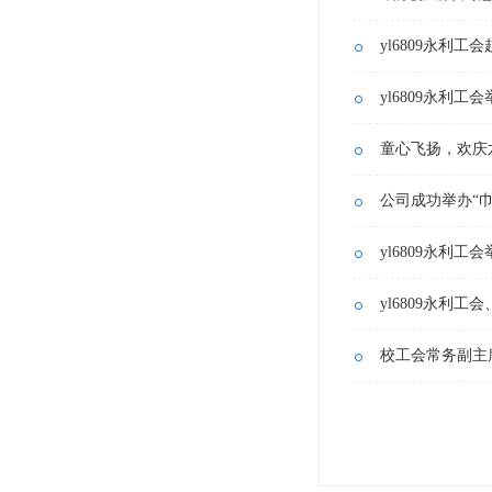
yl6809永利
yl6809永利
童心飞扬，欢庆六
公司成功举办“
yl6809永利工
yl6809永利
校工会常务副主