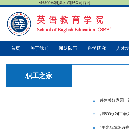
yl6809永利(集团)有限公司官网
首页
关于我们
团队队伍
科学研究
人才
职工之家
共建美好家园，绘
yl6809永利
“用光影编织诗意