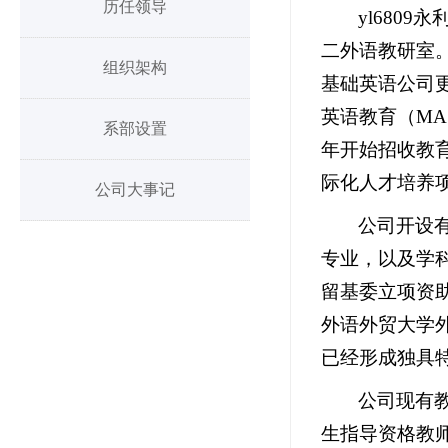
历任领导
yl680
二外语教研室
组织架构
基础英语公司更
英语教育（
MA 
系部设置
年开始招收教
际化人才培养
公司大事记
公司
开设
专业，以及学
留基委立项资
外语外贸大学
已经形成独具
公司现有
生指导资格教