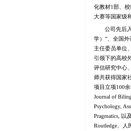
化教材
1
部、校
大赛等国家级
公司先后
学）
”
、全国外
主任委员单位
引领下的高校
评估研究中心
师共获得国家
项目立项
100
余
Journal of Bilin
Psychology, Ass
Pragmatics
,
以
Routledge
、人