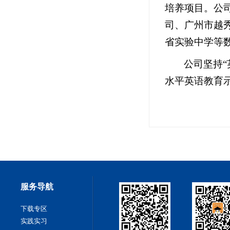
培养项目。公
司、广州市越
省实验中学等
公司坚持
“
水平英语教育
服务导航
下载专区
实践实习