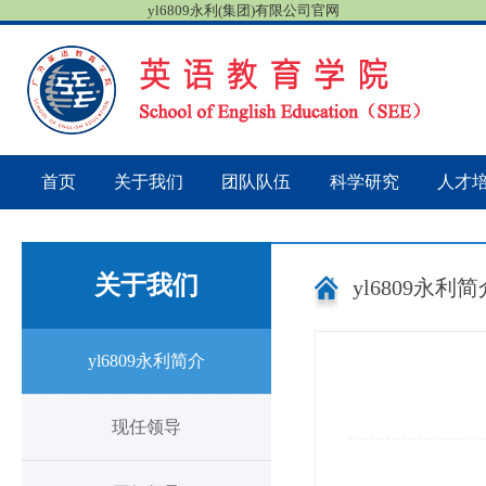
yl6809永利(集团)有限公司官网
首页
关于我们
团队队伍
科学研究
人才
关于我们
​yl6809永利
​yl6809永利简介
现任领导