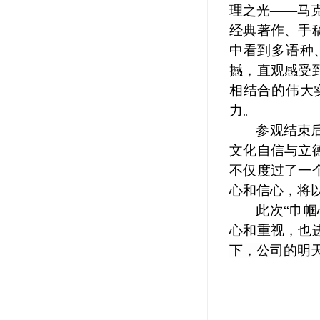
理之光——马
经典著作、手
中看到多语种
撼，直观感受
相结合的伟大
力。
参观结束
文化自信与立
不仅度过了一
心和信心，将
此次“巾
心和重视，也
下，公司的明