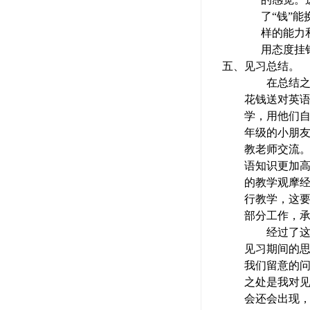
了“钱”
样的能力
用态度挂
五、
见习总结。
在总结
花钱送对英
学，用他们
年级的小朋
教老师交流
语知识更加
的教学观摩
行教学，这
部分工作，
经过了
见习期间的
我们留意的
之处是我对
会还会出现