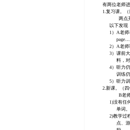
有两位老师
1.
复习课。（
两点
以下发现
1）
A
老师
page…,
2）
A
老师
3）
课前
料，对
4）
听力
训练
5）
听力
2.
新课。（四
B
老
1)
没有任
单词
2)
教学过
点、
励。