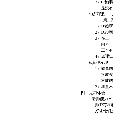
3）
C
老师
显没
5.
练习课。（
第二
1）
D
老师
2）
D
老师
3）
在上
内容
工也
4）
离课
6.
其他发现。
1）
树童
换取奖
对此
2）
树童
四、
见习体会。
1.
教师能力水
师都存在
好让他们