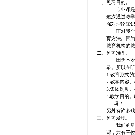
一、
见习目的。
专业课
这次通过教
强对理论知
而对我
育方法。因
教育机构的
二、
见习准备。
因为本
录。所以在
1.
教育形式的
2.
教学内容。
3.
集团制度。
4.
教学目的。
吗？
另外有许多
三、
见习发现。
我们的
课，共有三