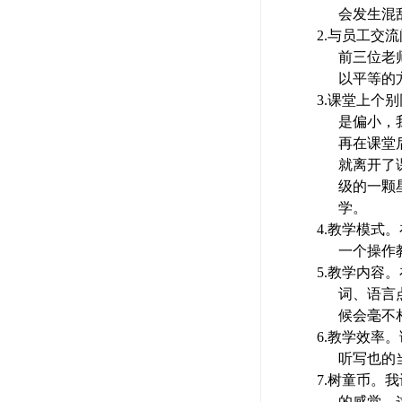
会发生混
2.
与员工交流
前三位老
以平等的
3.
课堂上个别
是偏小，
再在课堂
就离开了
级的一颗
学。
4.
教学模式。
一个操作
5.
教学内容。
词、语言
候会毫不
6.
教学效率。
听写也的
7.
树童币。我
的感觉。