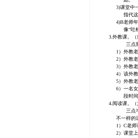
3)
课堂中
指代
4)
B
老师
像“吐
3.
外教课。（
三点
1）
外教
2）
外教
3）
外教
4）
该外
5）
外教
6）
一名
段时
4.
阅读课。（
三点
不一样的
1）
C
老师
2）
课堂