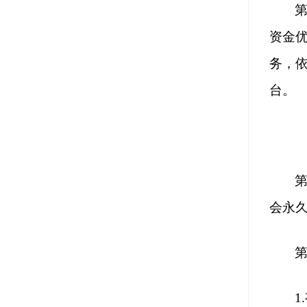
资金
务，
台。
会永
第
1.