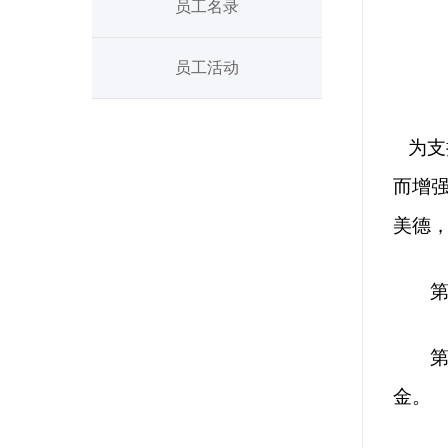
员工名录
员工活动
为支
而增
美德，
金。