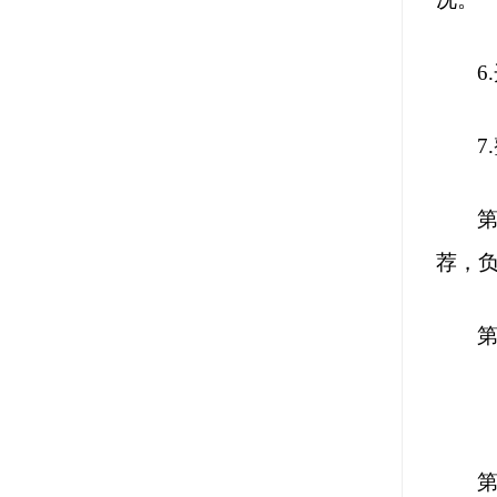
6.
7.
荐，
第