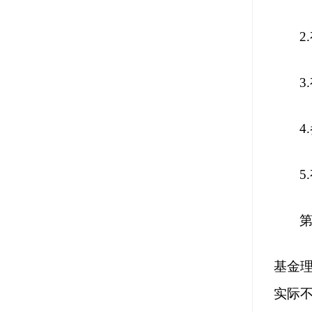
2.
3.
4.
5.
基金
实际