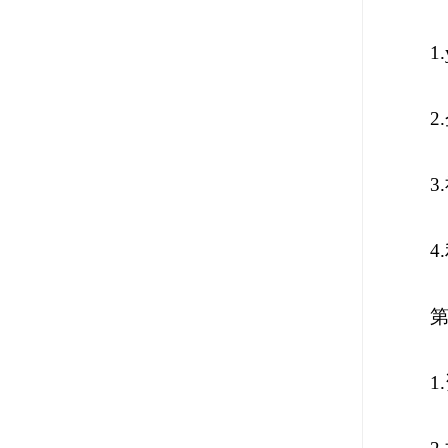
1.
2.
3.
4.
第
1.