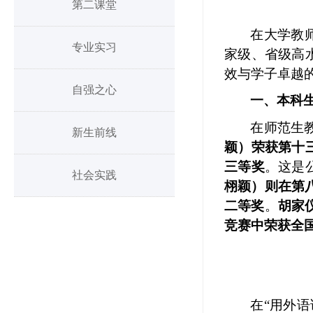
第二课堂
在大学教
专业实习
家级、省级高
效与学子卓越
自强之心
一、
本科
在师范生
新生前线
颖）荣获第十
三等奖
。
这是
社会实践
栩颖）则在第
二等奖
。
胡家
竞赛中荣获全
在
“用外