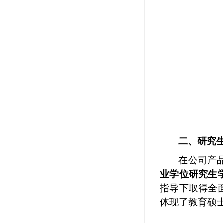
二、
研究
在公司产
业学位研究生
指导下取得全
体现了教育硕