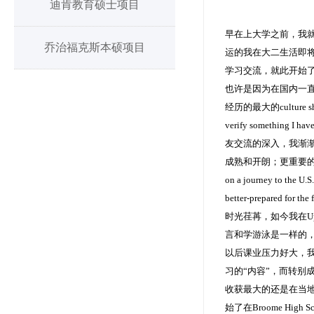
迪肯教育硕士项目
早在上大学之前，我
乔治福克斯本硕项目
运的我在大二生活即将
学习交流，就此开始
也许是因为在国内一
经历的最大的culture shock
verify something I 
友交流的深入，我渐渐
成熟和开朗；更重要的是接
on a journey to the U.S
better-prepared for the 
时光荏苒，如今我在U
言和学游泳是一样的，
以后课业压力好大，
习的“内容”，而转别
收获最大的还是在当地高中实习
始了在Broome H