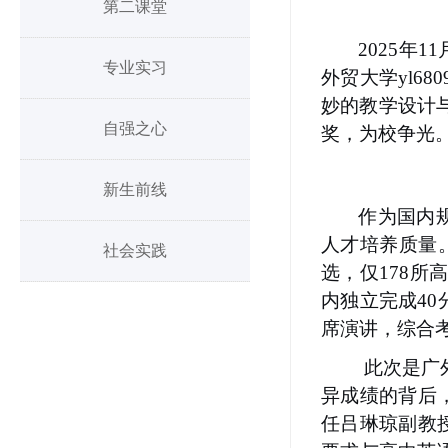
第二课堂
2025年
专业实习
外贸大学yl6
妙的教学设计
自强之心
奖，为校争光
新生前线
作为国内
人才培养质量。
社会实践
选，仅178所
内独立完成40
席演讲，综合
此次是广
异成绩的背后，
任吕琳琼副教