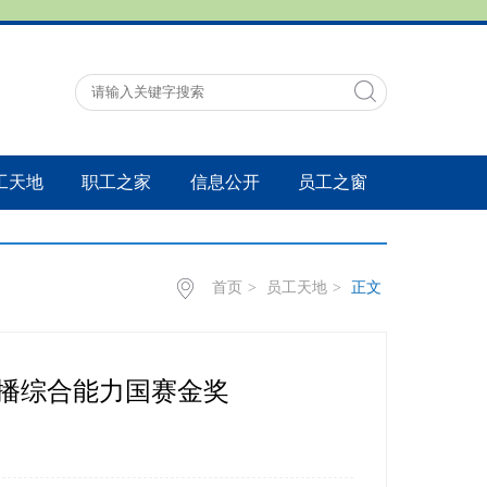
工天地
职工之家
信息公开
员工之窗
首页
>
员工天地
>
正文
传播综合能力国赛金奖
：