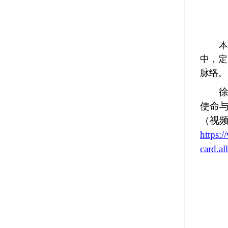
本
中，定
脉络。
使命
（视频
https:
card.a