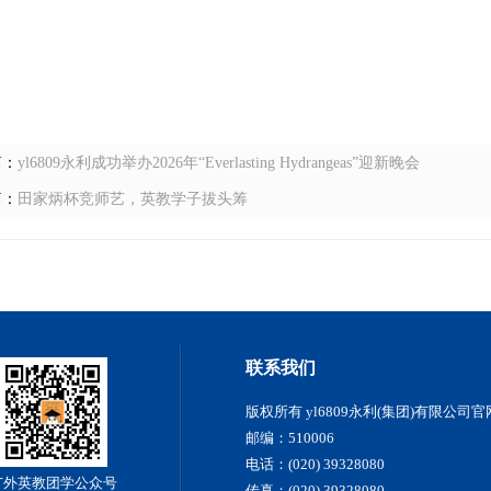
篇：
yl6809永利成功举办2026年“Everlasting Hydrangeas”迎新晚会
篇：
田家炳杯竞师艺，英教学子拔头筹
联系我们
版权所有 yl6809永利(集团)有限公司官
邮编：510006
电话：(020) 39328080
广外英教团学公众号
传真：(020) 39328080