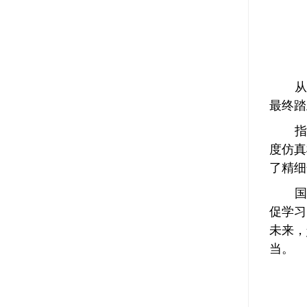
从
最终踏
指
度仿真
了精细
国
促学习
未来，
当。