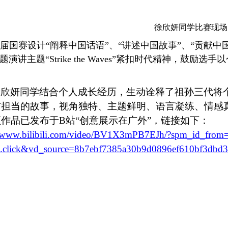
徐欣妍同学比赛现场
届国赛设计“阐释中国话语”、“讲述中国故事”、“贡献中
题演讲主题“Strike the Waves”紧扣时代精神，鼓
徐欣妍同学结合个人成长经历，生动诠释了祖孙三代将
与担当的故事，视角独特、主题鲜明、语言凝练、情感
作品已发布于B站“创意展示在广外”，链接如下：
//www.bilibili.com/video/BV1X3mPB7EJh/?spm_id_from=
ll.click&vd_source=8b7ebf7385a30b9d0896ef610bf3dbd3