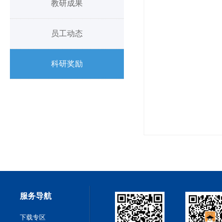
教研成果
员工动态
科研奖励
服务导航
下载专区